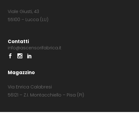
Viale Giusti, 43
55100 – Lucca (LU)
Contatti
info@ascensorifabrica.it
Magazzino
Via Enrica Calabresi
56121 – Z.I. Montacchiello – Pisa (PI)